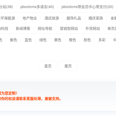
分站(38)
pbootcms多语言(40)
pbootcms带会员中心带支付(20)
环保能源
地产物业
酒店旅游
服饰礼品
婚庆家政
金
络科技
新闻博客
网址导航
营销型网站
外贸网站
单页
色
紫色
蓝色
绿色
黄色
橙色
棕色
多彩
首页
尾页
服为您定制！
害你的权益请联系客服处理，谢谢支持。