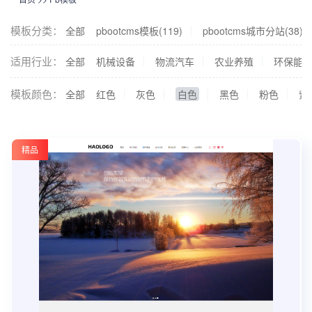
模板分类：
全部
pbootcms模板(119)
pbootcms城市分站(38)
适用行业：
全部
机械设备
物流汽车
农业养殖
环保能
模板颜色：
全部
红色
灰色
白色
黑色
粉色
紫
精品