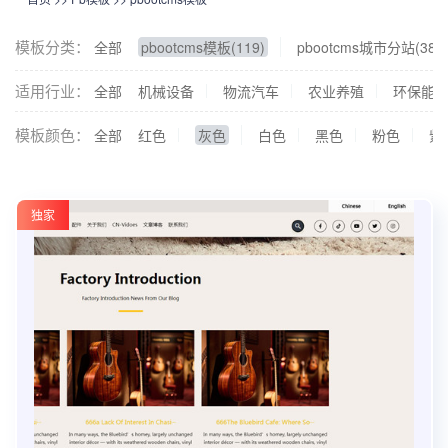
模板分类：
全部
pbootcms模板(119)
pbootcms城市分站(38)
适用行业：
全部
机械设备
物流汽车
农业养殖
环保能
模板颜色：
全部
红色
灰色
白色
黑色
粉色
紫
独家